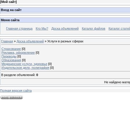
[
Мой сайт
]
Вход на сайт
Меню сайта
Главная страница
Кто Мы?
Доска объявлений
Каталог файлов
Каталог стате
Главная
»
Доска объявлений
» Услуги в разных сферах
Страхование
[0]
Реклама, оформление
[0]
Переводы
[0]
Образования
[0]
Медицинские услуги, здоровье
[0]
Издательское дело, полиграфия
[0]
В разделе объявлений
:
0
Не найдено мате
Полная версия сайта