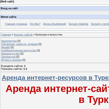
[
Мой сайт
]
Вход на сайт
Меню сайта
Главная страница
Кто Мы?
Доска объявлений
Каталог файлов
Каталог стате
Главная
»
Каталог сайтов
» Культура и искусство
Архитектура
[1]
Обозрения, новости, издания
[1]
Дизайн
[1]
Изобразительное искусство
[1]
Киноискусство
[1]
Литература
[1]
Музеи и галереи
[1]
В разделе сайтов
:
1
Показано сайтов
:
1-1
Аренда интернет-ресурсов в Тур
Аренда интернет-сай
в Тур